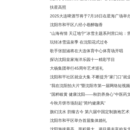
扶星高照
2025大连啤酒节将于7月18日在星海广场举办
沈阳市和平区八经小巷醉咖香
“山海有情 天辽地宁”冰雪主题系列营口站：
玩转冰雪温泉季 在沈阳花式过冬
歌手张韶涵将在大连体育中心体育场开唱
探访沈阳皇家海洋乐园十一精彩节目
大杨集团举行45周年艺术巡礼
沈阳和平社区就业大集 不断提升“家门口”就
“我在沈阳拍大片”暨沈阳市第一届网络短视
“国粹岐黄 健康沈阳——秋韵养身心”中医药
今秋月饼市场刮起“简约健康风”
旗幻沈水 韵臻古今 第六届中国定制旗袍艺
沈阳市和平区举办首届集体婚礼
沈阳海拔最高、面积最大、项目最丰富的东