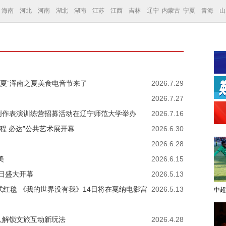
海南
河北
河南
湖北
湖南
江苏
江西
吉林
辽宁
内蒙古
宁夏
青海
山
一夏”浑南之夏美食电音节来了
2026.7.29
2026.7.27
者创作表演训练营招募活动在辽宁师范大学举办
2026.7.16
程 必达”公共艺术展开幕
2026.6.30
2026.6.28
美
2026.6.15
8日盛大开幕
2026.5.13
式红毯 《我的世界没有我》14日将在戛纳电影宫
2026.5.13
中超
人解锁文旅互动新玩法
2026.4.28