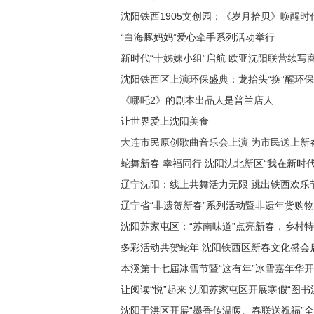
沈阳铁西1905文创园：《岁月拾贝》唤醒时
“白海豚妈妈”爱心牵手系列活动举行
新时代“十姊妹小组”启航 欧亚沈阳联营续写
沈阳铁西区上演环保盛典：龙抬头“换”醒环保
《哪吒2》的剧本出品人是普兰店人
让世界爱上沈阳美食
大连市民原创歌曲音乐会上演 为市民送上新
蛇舞新春 幸福同行 沈阳沈北新区“我在新时
辽宁沈阳：线上共舞活力无限 跳出铁西欢乐
辽宁省“非遗贺新春”系列活动暨非遗年货购
沈阳苏家屯区：“苏南味道”点亮新春，乡村
多彩活动共贺蛇年 沈阳铁西区新春文化盛会
本溪第十七届冰雪节暨“这有年”冰雪嘉年华
让阅读“悦”起来 沈阳苏家屯区开展寒假“图书
沈阳于洪区开展“墨香传温暖、春联送祝福”