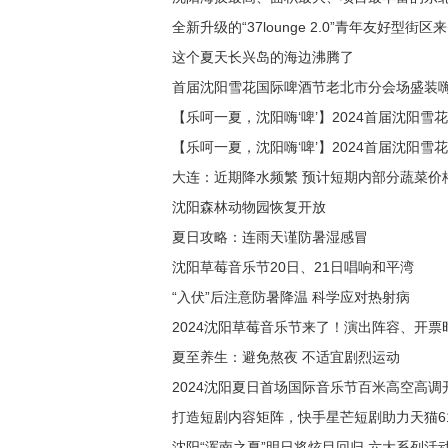
全新升级的“37lounge 2.0”青年友好型街区
这个夏天长兴岛的海边沸腾了
首届沈阳雪花国际啤酒节老北市分会场盛装嗨
【乐呵一夏，沈阳嗨‘啤’】2024首届沈阳
【乐呵一夏，沈阳嗨‘啤’】2024首届沈阳
大连：近期降水频繁 预计短期内部分蔬菜价
沈阳森林动物园恢复开放
夏日攻略：连雨天谨防暑湿感冒
沈阳草莓音乐节20日、21日唱响和平湾
“入伏”后注意防暑降温 科学应对热射病
2024沈阳草莓音乐节来了！演出阵容、开票
夏至养生：避免熬夜 不适宜剧烈运动
2024沈阳夏日首场国际音乐节百米高空高调
打造短剧内容矩阵，快手星芒短剧助力天猫6
沈阳“浑南之夏”明日将炫目回归 六大系列活