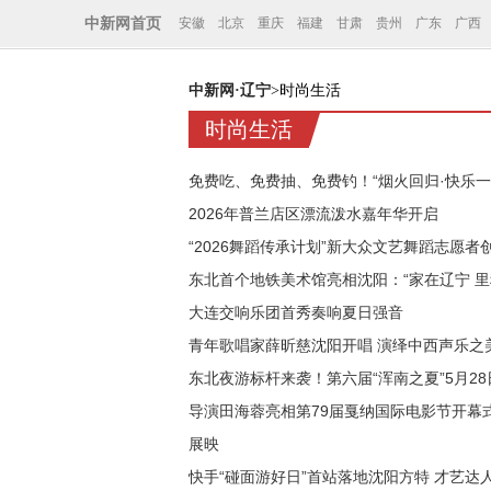
中新网首页
安徽
北京
重庆
福建
甘肃
贵州
广东
广西
中新网·辽宁
>时尚生活
时尚生活
免费吃、免费抽、免费钓！“烟火回归·快乐
2026年普兰店区漂流泼水嘉年华开启
“2026舞蹈传承计划”新大众文艺舞蹈志愿
东北首个地铁美术馆亮相沈阳：“家在辽宁 里
大连交响乐团首秀奏响夏日强音
青年歌唱家薛昕慈沈阳开唱 演绎中西声乐之
东北夜游标杆来袭！第六届“浑南之夏”5月2
导演田海蓉亮相第79届戛纳国际电影节开幕
展映
快手“碰面游好日”首站落地沈阳方特 才艺达