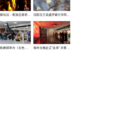
沈阳新玩法：夜游总督府，当一回“赴宴者”
沈阳玉兰花盛开吸引市民打卡
辽宁歌舞团举办《古色·国宝辽宁》排练开放日活动
海外台胞赴辽“走亲” 共誓“和平初心”