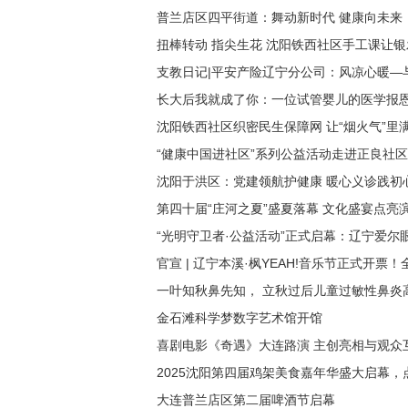
普兰店区四平街道：舞动新时代 健康向未来​
扭棒转动 指尖生花 沈阳铁西社区手工课让银
支教日记|平安产险辽宁分公司：风凉心暖—
长大后我就成了你：一位试管婴儿的医学报
沈阳铁西社区织密民生保障网 让“烟火气”里
“健康中国进社区”系列公益活动走进正良社区
沈阳于洪区：党建领航护健康 暖心义诊践初
第四十届“庄河之夏”盛夏落幕 文化盛宴点亮
“光明守卫者·公益活动”正式启幕：辽宁爱尔
官宣 | 辽宁本溪·枫YEAH!音乐节正式开票
一叶知秋鼻先知， 立秋过后儿童过敏性鼻炎
金石滩科学梦数字艺术馆开馆
喜剧电影《奇遇》大连路演 主创亮相与观众
2025沈阳第四届鸡架美食嘉年华盛大启幕
大连普兰店区第二届啤酒节启幕