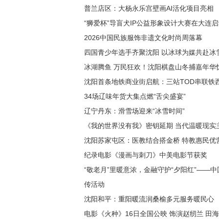
普兰店区：大杨永乐宫壁画AI活化项目亮相
“狮爱杯”导盲犬IP公益形象设计大赛在大连
2026中国民族服饰非遗文化时尚周落幕
四国青少年选手齐聚沈阳 以冰球为媒共赴冰
冰湖腾鱼 万民狂欢！沈阳棋盘山冬捕嘉年华
沈阳首条地铁商业街启航：三站TOD串联铁
34场辽味年货大集点燃“舌尖盛宴”
辽宁丹东：滑雪场迎来“冰雪时间”
《我的世界没有我》密钥延期 当代温暖现实
沈阳苏家屯区：医教结合搭金桥 特教惠民优
纪录电影《漫画与刺刀》中美电影节获奖
“敬老月”里暖意浓，金融守护“夕阳红”—
传活动
沈阳和平：重阳暖流润桑榆多元服务暖民心
电影《火种》16日全国公映 饰演赵纫兰 田