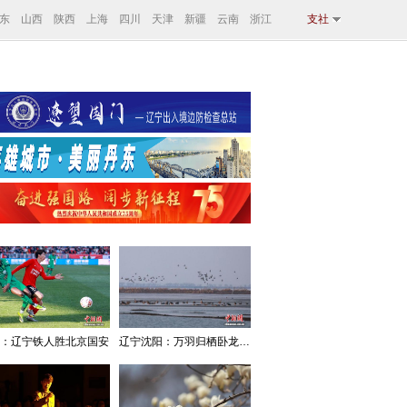
东
山西
陕西
上海
四川
天津
新疆
云南
浙江
支社
：辽宁铁人胜北京国安
辽宁沈阳：万羽归栖卧龙湖看群鸟齐飞