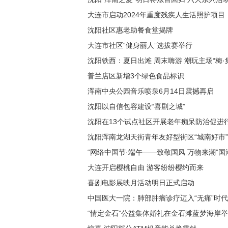
大连市启动2024年重度残疾人生活照护项目
沈阳社区惠老助餐食堂揭牌
大连市社区“健身丽人”选拔赛举行
沈阳铁西：夏日出滩 周末嗨游 潮玩主场“梅·
普兰店区新增3个绿色食品标识
浑南中央公园音乐喷泉6月14日震撼再启
沈阳以自信包容建设“喜剧之城”
沈阳在13个试点社区开展老年痴呆防治促进
沈阳浑南龙湖天街青年友好型街区“城南好市
“网络中国节·端午——致敬国风 万物来潮”
大连开启樱桃自由 游客纷纷樱约而来
喜剧电影展映月活动明日正式启动
中国医大一院：肺部肿瘤诊疗迈入“无痛”时代
“情定金石”公益集体婚礼在金石滩蓝梦海岸