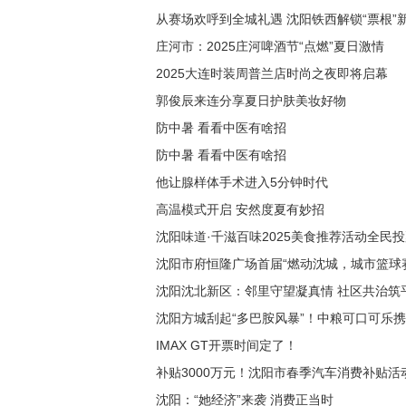
从赛场欢呼到全城礼遇 沈阳铁西解锁“票根”
庄河市：2025庄河啤酒节“点燃”夏日激情
2025大连时装周普兰店时尚之夜即将启幕
郭俊辰来连分享夏日护肤美妆好物
防中暑 看看中医有啥招
防中暑 看看中医有啥招
他让腺样体手术进入5分钟时代
高温模式开启 安然度夏有妙招
沈阳味道·千滋百味2025美食推荐活动全民
沈阳市府恒隆广场首届“燃动沈城，城市篮球
沈阳沈北新区：邻里守望凝真情 社区共治筑
沈阳方城刮起“多巴胺风暴”！中粮可口可乐
IMAX GT开票时间定了！
补贴3000万元！沈阳市春季汽车消费补贴活
沈阳：“她经济”来袭 消费正当时