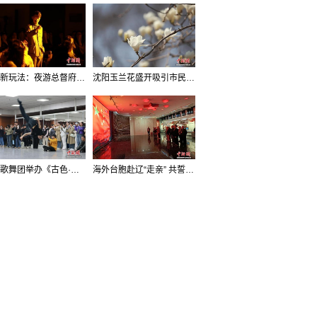
沈阳新玩法：夜游总督府，当一回“赴宴者”
沈阳玉兰花盛开吸引市民打卡
辽宁歌舞团举办《古色·国宝辽宁》排练开放日活动
海外台胞赴辽“走亲” 共誓“和平初心”