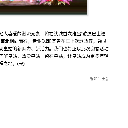
人喜爱的潮流元素，将在沈城首次推出“蹦迪巴士巡
街南北相向而行，专业DJ和舞者在车上欢歌热舞，通过
现皇姑的新魅力、新活力。我们也希望以此次迎春活动
了解皇姑、热爱皇姑、留在皇姑，让皇姑成为更多年轻
之地。(完)
编辑：王新