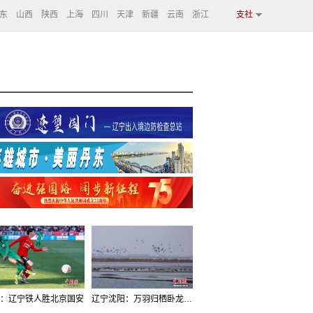
东
山西
陕西
上海
四川
天津
新疆
云南
浙江
支社
：辽宁铁人胜北京国安
辽宁沈阳：万羽归栖卧龙湖看群鸟齐飞