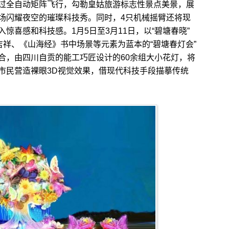
全自动矩阵飞行，勾勒皇姑旅游标志性景点美景，展
场闪耀夜空的璀璨科技秀。同时，4只机械摇臂还将现
惊喜感和科技感。1月5日至3月11日，以“碧塘春晓”
吉祥、《山海经》书中场景等元素为蓝本的“碧塘春灯会”
合，由四川自贡的能工巧匠设计的60余组大小花灯，将
市民营造裸眼3D视觉效果，借现代科技手段描摹传统