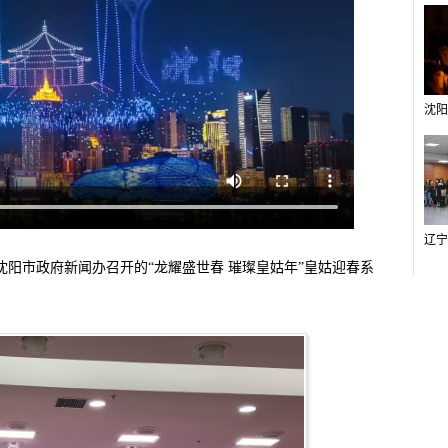
由沈阳市政府新闻办召开的“龙耀盛世春 璀璨皇姑年”皇姑迎春系