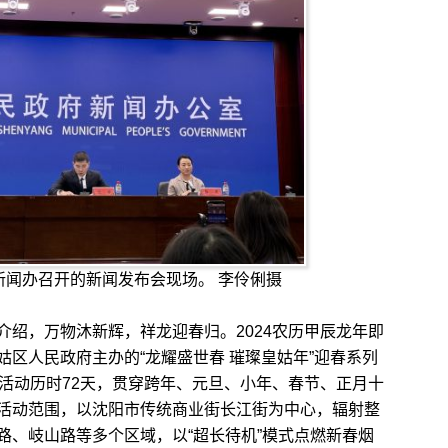
府新闻办召开的新闻发布会现场。 李伶俐摄
，万物沐新辉，祥龙迎春归。2024农历甲辰龙年即
区人民政府主办的“龙耀盛世春 璀璨皇姑年”迎春系列
次活动历时72天，贯穿跨年、元旦、小年、春节、正月十
活动范围，以沈阳市传统商业街长江街为中心，辐射整
路、岐山路等多个区域，以“超长待机”模式点燃新春烟