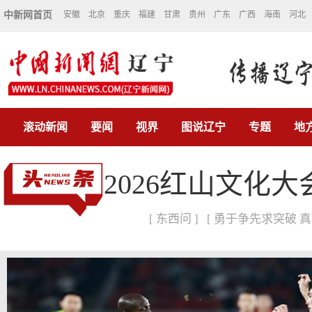
中新网首页
安徽
北京
重庆
福建
甘肃
贵州
广东
广西
海南
河北
滚动新闻
要闻
视界
图说辽宁
专题
地
2026红山文化
[ 东西问 ]
[ 勇于争先求突破 