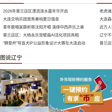
2026年普兰店区漂流泼水嘉年华开启
老虎滩
大连交响乐团首秀奏响夏日强音
大连森
青年歌唱家薛昕慈沈阳开唱 演绎中西声乐之美
近万人
普兰店区：大杨永乐宫壁画AI活化项目亮相
辽宁不
“狮爱杯”导盲犬IP公益形象设计大赛在大连启动
普兰店
图说辽宁