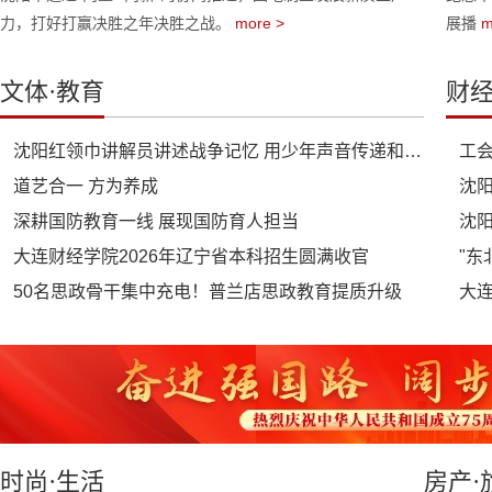
力，打好打赢决胜之年决胜之战。
more >
展播
文体·教育
财经
沈阳红领巾讲解员讲述战争记忆 用少年声音传递和平信念
工
道艺合一 方为养成
深耕国防教育一线 展现国防育人担当
沈
大连财经学院2026年辽宁省本科招生圆满收官
"东
50名思政骨干集中充电！普兰店思政教育提质升级
大
时尚·生活
房产·