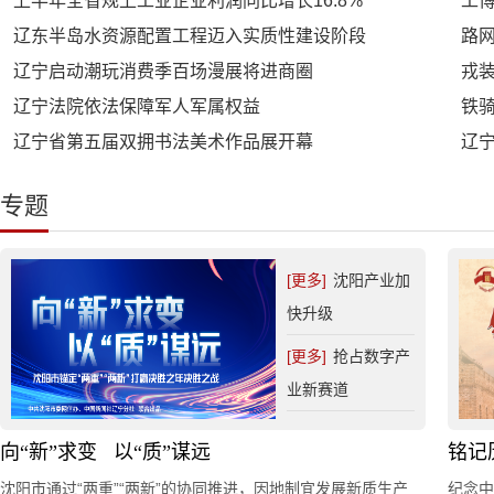
上半年全省规上工业企业利润同比增长16.8%
工
辽东半岛水资源配置工程迈入实质性建设阶段
路网
辽宁启动潮玩消费季百场漫展将进商圈
辽宁法院依法保障军人军属权益
辽宁省第五届双拥书法美术作品展开幕
辽
专题
[更多]
沈阳产业加
快升级
[更多]
抢占数字产
业新赛道
向“新”求变 以“质”谋远
铭记
沈阳市通过“两重”“两新”的协同推进，因地制宜发展新质生产
纪念中