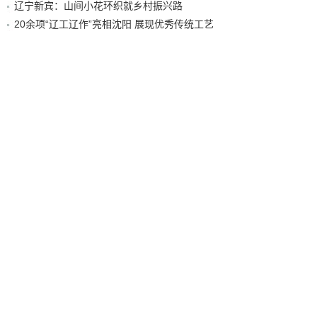
辽宁新宾：山间小花环织就乡村振兴路
20余项“辽工辽作”亮相沈阳 展现优秀传统工艺