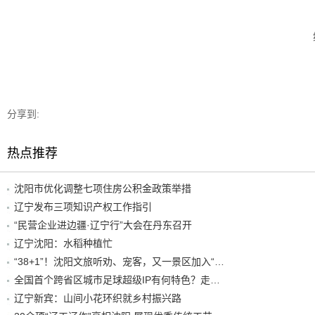
分享到:
热点推荐
沈阳市优化调整七项住房公积金政策举措
辽宁发布三项知识产权工作指引
“民营企业进边疆·辽宁行”大会在丹东召开
辽宁沈阳：水稻种植忙
“38+1”！沈阳文旅听劝、宠客，又一景区加入“东北超”优惠名单！
全国首个跨省区城市足球超级IP有何特色？走进沈阳现场去看看
辽宁新宾：山间小花环织就乡村振兴路