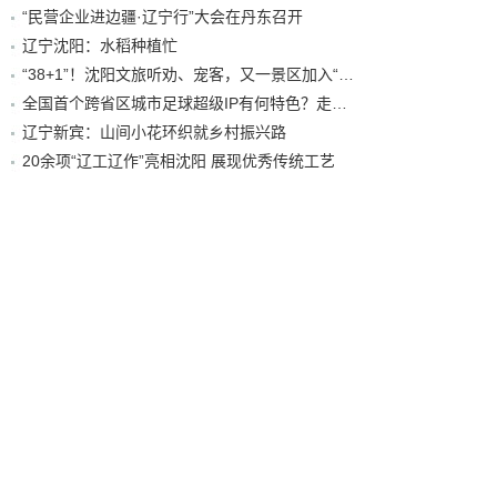
“民营企业进边疆·辽宁行”大会在丹东召开
辽宁沈阳：水稻种植忙
“38+1”！沈阳文旅听劝、宠客，又一景区加入“东北超”优惠名单！
全国首个跨省区城市足球超级IP有何特色？走进沈阳现场去看看
辽宁新宾：山间小花环织就乡村振兴路
20余项“辽工辽作”亮相沈阳 展现优秀传统工艺