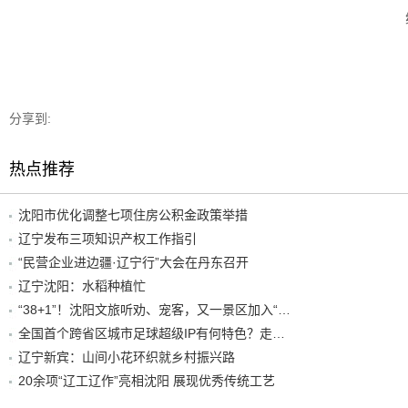
分享到:
热点推荐
沈阳市优化调整七项住房公积金政策举措
辽宁发布三项知识产权工作指引
“民营企业进边疆·辽宁行”大会在丹东召开
辽宁沈阳：水稻种植忙
“38+1”！沈阳文旅听劝、宠客，又一景区加入“东北超”优惠名单！
全国首个跨省区城市足球超级IP有何特色？走进沈阳现场去看看
辽宁新宾：山间小花环织就乡村振兴路
20余项“辽工辽作”亮相沈阳 展现优秀传统工艺