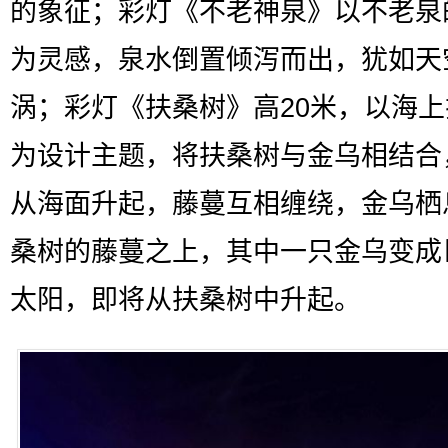
的象征；彩灯《不老神泉》以不老泉
为灵感，泉水倒置倾泻而出，犹如天
涡；彩灯《扶桑树》高20米，以海
为设计主题，将扶桑树与金乌相结合
从海面升起，藤蔓互相缠绕，金乌栖
桑树的藤蔓之上，其中一只金乌变成
太阳，即将从扶桑树中升起。