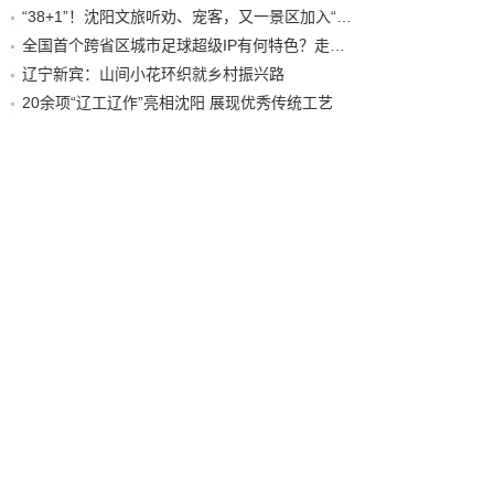
“38+1”！沈阳文旅听劝、宠客，又一景区加入“东北超”优惠名单！
全国首个跨省区城市足球超级IP有何特色？走进沈阳现场去看看
辽宁新宾：山间小花环织就乡村振兴路
20余项“辽工辽作”亮相沈阳 展现优秀传统工艺