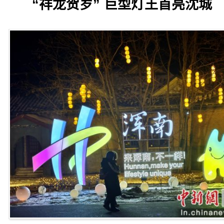
“祥龙贺岁” 巨型灯王首亮沈城