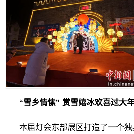
“雪乡情愫” 赏雪嬉冰欢喜过大
本届灯会东部展区打造了一个独