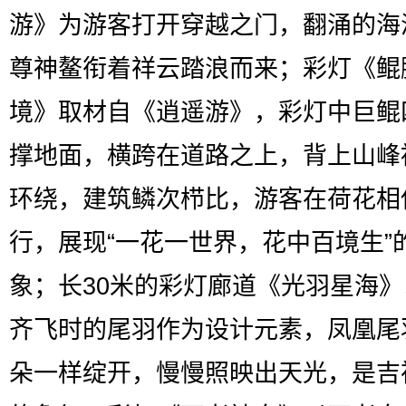
游》为游客打开穿越之门，翻涌的海
尊神鳌衔着祥云踏浪而来；彩灯《鲲
境》取材自《逍遥游》，彩灯中巨鲲
撑地面，横跨在道路之上，背上山峰
环绕，建筑鳞次栉比，游客在荷花相
行，展现“一花一世界，花中百境生”
象；长30米的彩灯廊道《光羽星海
齐飞时的尾羽作为设计元素，凤凰尾
朵一样绽开，慢慢照映出天光，是吉