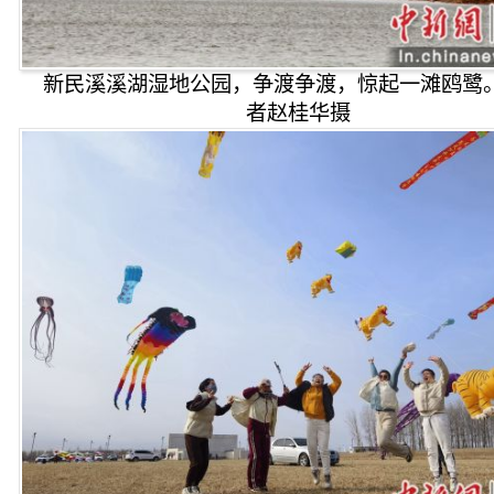
新民溪溪湖湿地公园，争渡争渡，惊起一滩鸥鹭
者赵桂华摄