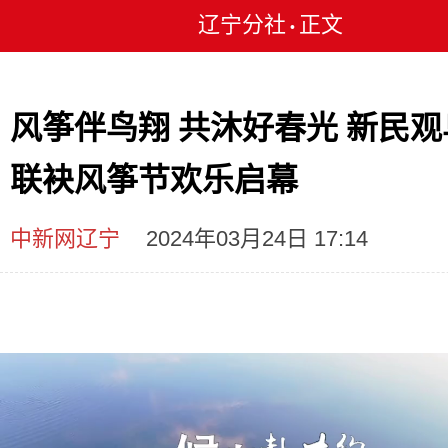
辽宁分社
正文
•
风筝伴鸟翔 共沐好春光 新民观
联袂风筝节欢乐启幕
中新网辽宁
2024年03月24日 17:14