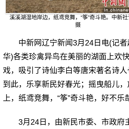
溪溪湖湿地岸边，纸鸢竞舞，“筝”奇斗艳。中新
摄
中新网辽宁新闻3月24日电(记者
华)各类珍禽异鸟在美丽的湖面上欢
戏，吸引了诗仙李白等唐宋著名诗人
到此，乐享新民好春光；摇曳船儿，
上，纸鸢竞舞，“筝”奇斗艳，好不乐
3月24日，由新民市委、市政府