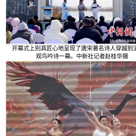
开幕式上别具匠心地呈现了唐宋著名诗人穿越到
观鸟吟诗一幕。中新社记者赵桂华摄