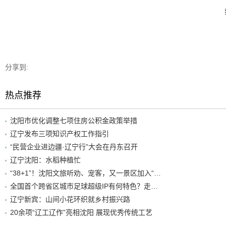
分享到:
热点推荐
沈阳市优化调整七项住房公积金政策举措
辽宁发布三项知识产权工作指引
“民营企业进边疆·辽宁行”大会在丹东召开
辽宁沈阳：水稻种植忙
“38+1”！沈阳文旅听劝、宠客，又一景区加入“东北超”优惠名单！
全国首个跨省区城市足球超级IP有何特色？走进沈阳现场去看看
辽宁新宾：山间小花环织就乡村振兴路
20余项“辽工辽作”亮相沈阳 展现优秀传统工艺