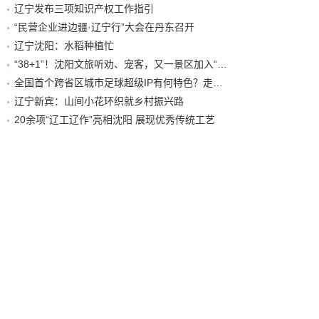
辽宁发布三项知识产权工作指引
“民营企业进边疆·辽宁行”大会在丹东召开
辽宁沈阳：水稻种植忙
“38+1”！沈阳文旅听劝、宠客，又一景区加入“东北超”优惠名单！
全国首个跨省区城市足球超级IP有何特色？走进沈阳现场去看看
辽宁新宾：山间小花环织就乡村振兴路
20余项“辽工辽作”亮相沈阳 展现优秀传统工艺