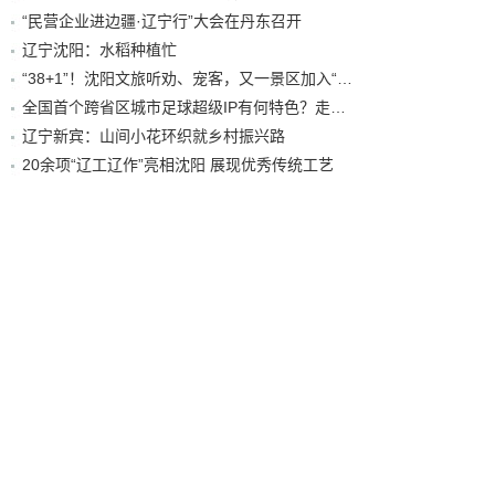
“民营企业进边疆·辽宁行”大会在丹东召开
辽宁沈阳：水稻种植忙
“38+1”！沈阳文旅听劝、宠客，又一景区加入“东北超”优惠名单！
全国首个跨省区城市足球超级IP有何特色？走进沈阳现场去看看
辽宁新宾：山间小花环织就乡村振兴路
20余项“辽工辽作”亮相沈阳 展现优秀传统工艺