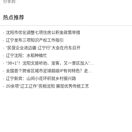
分享到:
热点推荐
沈阳市优化调整七项住房公积金政策举措
辽宁发布三项知识产权工作指引
“民营企业进边疆·辽宁行”大会在丹东召开
辽宁沈阳：水稻种植忙
“38+1”！沈阳文旅听劝、宠客，又一景区加入“东北超”优惠名单！
全国首个跨省区城市足球超级IP有何特色？走进沈阳现场去看看
辽宁新宾：山间小花环织就乡村振兴路
20余项“辽工辽作”亮相沈阳 展现优秀传统工艺