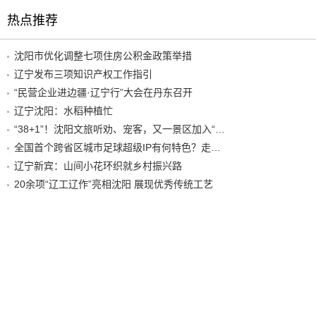
热点推荐
沈阳市优化调整七项住房公积金政策举措
辽宁发布三项知识产权工作指引
“民营企业进边疆·辽宁行”大会在丹东召开
辽宁沈阳：水稻种植忙
“38+1”！沈阳文旅听劝、宠客，又一景区加入“东北超”优惠名单！
全国首个跨省区城市足球超级IP有何特色？走进沈阳现场去看看
辽宁新宾：山间小花环织就乡村振兴路
20余项“辽工辽作”亮相沈阳 展现优秀传统工艺