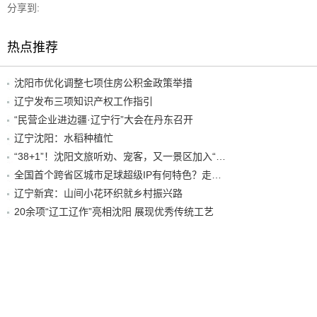
分享到:
热点推荐
沈阳市优化调整七项住房公积金政策举措
辽宁发布三项知识产权工作指引
“民营企业进边疆·辽宁行”大会在丹东召开
辽宁沈阳：水稻种植忙
“38+1”！沈阳文旅听劝、宠客，又一景区加入“东北超”优惠名单！
全国首个跨省区城市足球超级IP有何特色？走进沈阳现场去看看
辽宁新宾：山间小花环织就乡村振兴路
20余项“辽工辽作”亮相沈阳 展现优秀传统工艺