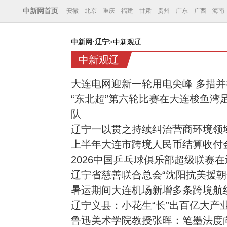
中新网首页
安徽
北京
重庆
福建
甘肃
贵州
广东
广西
海南
中新网·辽宁
>中新观辽
中新观辽
大连电网迎新一轮用电尖峰 多措
“东北超”第六轮比赛在大连梭鱼湾足
队
辽宁一以贯之持续纠治营商环境领
上半年大连市跨境人民币结算收付金额
2026中国乒乓球俱乐部超级联赛
辽宁省慈善联合总会“沈阳抗美援朝
暑运期间大连机场新增多条跨境航
辽宁义县：小花生“长”出百亿大产
鲁迅美术学院教授张晖：笔墨法度