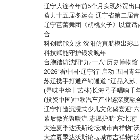
辽宁大连今年前5个月实现外贸出
蓄力十五届冬运会 辽宁省第二届
辽宁芭蕾舞团《胡桃夹子》以童话
合
科创赋能文脉 沈阳仿真航模出彩出
科技赋能守护银发晚年
台胞踏访沈阳“九·一八”历史博物馆
2026“看中国·辽宁行”启动 五国
苏辽携手打通产销通道 "辽品入苏
(寻味中华丨艺林)长海号子唱响千
(投资中国)中欧汽车产业链深度融
辽宁打造沉浸式少儿文化盛宴迎"六
幕后微光聚暖流 志愿护航“东北超”
大连夏季达沃斯论坛城市吉祥物“沃
大连夏季达沃斯论坛城市吉祥物“沃