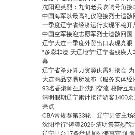
沈阳迎英烈：九旬老兵吹响号角接
中国海军以最高礼仪迎接烈士遗骸
一季度辽宁省经济运行实现平稳开
中国空军接迎志愿军烈士遗骸回国：
辽宁大连一季度外贸出口表现亮眼 同
“多彩非遗 天辽地宁”辽宁省残疾
幕
辽宁省举办算力资源供需对接会 
大连商品交易所发布《服务实体经济白
93名香港师生赴沈阳交流 校际互
清明假期辽宁累计接待游客1400
亮点
CBA常规赛第33轮：辽宁男篮主场
沈阳举行“铸魂2026·清明祭英烈”
辽宁出台17条举措加强海事审判 