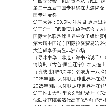
中国专交会：创新技术从 “纸上” 
第二十五届中国专利奖在大连揭晓 
国专利金奖
辽宁大连：59.5吨“洋垃圾”退运出
辽宁:"十一"假期实现旅游综合收入同
国际大体联足球世界杯女子组比赛
第六届中国辽宁国际投资贸易洽谈
大连鲜李子首登非洲市场
（寻味中华｜非遗）评书戏说千年
情境剧《古色·国宝辽宁》在大连上
（抗战胜利80周年）勿忘九一八
2025年国际大体联足球世界杯在
2025年国际大体联足球世界杯在
辽宁推出大型理论文献纪录片《东
沈阳故宫院藏清代高其佩“指画”亮