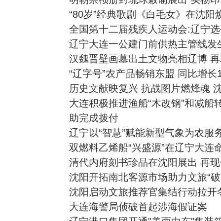
“80岁”经典歌剧《白毛女》在沈阳
全国第十二届残疾人运动会:辽宁
辽宁大连一公建门前供热主管线发
汉魏晋壁画墓出土文物亮相辽博 
“辽字号”农产品畅销东盟 同比增长1
历史文献映复兴 抗战图片燃烽魂 
大连积极推进渔船“木改钢”和减船转
助完成拨付
辽宁以“智慧”赋能新型气象为农服
双燃料乙烯船“兴盛源”在辽宁大连
清代内府刻书珍品在沈阳展出 再
沈阳开拓南北客源市场助力文旅“破
沈阳启动文旅推荐官集结行动拉开
大连海警局侦破首起涉海假证案