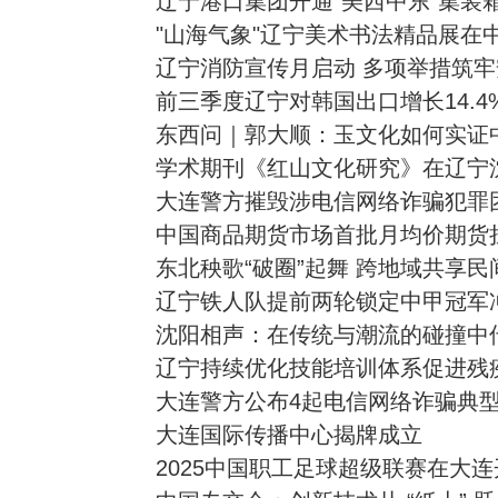
辽宁港口集团开通"美西中东"集装
"山海气象"辽宁美术书法精品展在
辽宁消防宣传月启动 多项举措筑
前三季度辽宁对韩国出口增长14.4
东西问｜郭大顺：玉文化如何实证
学术期刊《红山文化研究》在辽宁
大连警方摧毁涉电信网络诈骗犯罪团
中国商品期货市场首批月均价期货
东北秧歌“破圈”起舞 跨地域共享民
辽宁铁人队提前两轮锁定中甲冠军
沈阳相声：在传统与潮流的碰撞中传
辽宁持续优化技能培训体系促进残
大连警方公布4起电信网络诈骗典
大连国际传播中心揭牌成立
2025中国职工足球超级联赛在大连