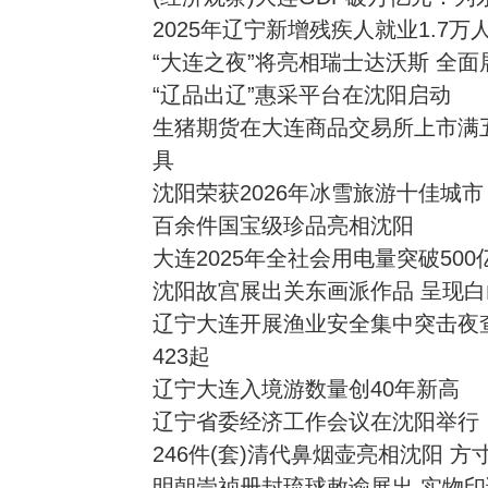
2025年辽宁新增残疾人就业1.7万
“大连之夜”将亮相瑞士达沃斯 全
“辽品出辽”惠采平台在沈阳启动
生猪期货在大连商品交易所上市满
具
沈阳荣获2026年冰雪旅游十佳城市
百余件国宝级珍品亮相沈阳
大连2025年全社会用电量突破50
沈阳故宫展出关东画派作品 呈现
辽宁大连开展渔业安全集中突击夜
423起
辽宁大连入境游数量创40年新高
辽宁省委经济工作会议在沈阳举行
246件(套)清代鼻烟壶亮相沈阳 
明朝崇祯册封琉球敕谕展出 实物