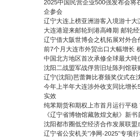
2025中国民营企业500强发布会将
企参会
辽宁大连上榜亚洲游客入境游十大
大连港迎来邮轮到港高峰期 邮轮
辽宁借大阪世博会之机拓展对外合
前7个月大连市外贸出口大幅增长 
中国北方地区首次承修全球最大吨
沈阳二战盟军战俘营旧址陈列馆获
辽宁(沈阳)芭蕾舞比赛颁奖仪式在
今年上半年大连涉外收支同比增长5
实效
纯苯期货和期权上市首月运行平稳
《辽宁省博物馆藏敦煌文献》新书
沈阳都市圈低空经济合作发展联盟
辽宁省公安机关"净网-2025"专项