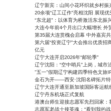
辽宁新宾：山间小花环织就乡村振
20余项“辽工辽作”亮相沈阳 展现
“东北超”：以体育为桥激活东北振
大连今年前4个月出口大幅增长 外
第35届大连赏槐会启幕 中外嘉宾
第六届“投资辽宁”大会推出优质招商
亿元
辽宁大连开启2026年“邮轮季”
辽宁沈阳：“空中哨兵”上岗，城市
"五一"假期辽宁构建四季特色文旅
金石为开——西安·沈阳名碑拓片
辽宁大连开通至新加坡国际客运航
辽宁丹东机场正式复航
港澳台师生迎接志愿军先烈回家：
志愿军老战士接英魂：“看到我的战