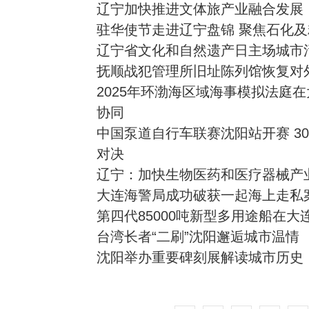
辽宁加快推进文体旅产业融合发展
驻华使节走进辽宁盘锦 聚焦石化
辽宁省文化和自然遗产日主场城市
抚顺战犯管理所旧址陈列馆恢复对
2025年环渤海区域海事模拟法庭
协同
中国泵道自行车联赛沈阳站开赛 3
对决
辽宁：加快生物医药和医疗器械产
大连海警局成功破获一起海上走私案
第四代85000吨新型多用途船在大
台湾长者“二刷”沈阳邂逅城市温情
沈阳举办重要碑刻展解读城市历史