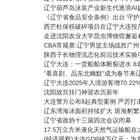
辽宁葫芦岛泳装产业新生代逐浪AI
《辽宁省食品安全条例》出台 守护
西芒杜保税破碎项目在辽宁大连投
走进沈阳农业大学昆虫博物馆邂逅
CBA常规赛:辽宁男篮主场战胜广
陕西子长物理流态化前沿技术实验
辽宁大连：一货船船体断裂进水 8
"看喜剧、品东北幽默"成为春节来
辽宁大连2025年入境游客增70.22
沈阳故宫挂门神迎农历新年
大连警方公布8起典型案例 严厉打
辽东湾海冰面积持续扩大 斑海豹
辽宁省政协十三届四次会议闭幕
17.5万立方米液化天然气运输船
(经济观察)大连GDP破万亿元：