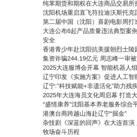
纯苯期货和期权在大连商品交易所
沈阳机场重启直飞符拉迪沃斯托克
第二届中国（沈阳）喜剧电影周打
大连公布6起产品质量违法典型案例
安全
香港青少年赴沈阳抗美援朝烈士陵
集资诈骗244.19亿元 周志峰一审
2025大连服博会开幕 智能机器人
辽宁印发《实施方案》促进人工智
辽宁:"科技赋能+非遗活化"助力残
2025年大连海员文化周启幕 打造
“盛情康养”沈阳基本养老服务综合
港澳台商跨越山海赴辽宁“掘金”
杂技剧《深蓝的回声》在大连首演
牧场奋斗历程