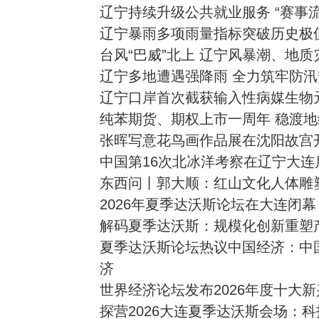
辽宁持续升级公共就业服务 “赛事流
辽宁暴雨多项雨量指标突破历史极
台风“巴威”北上 辽宁风暴潮、地
辽宁多地遭遇强降雨 全力筑牢防
辽宁口岸首次截获输入性病媒生物
纯苯期货、期权上市一周年 稳渡
张晖写意花鸟画作品展在沈阳故宫
中国第16次北冰洋考察在辽宁大连
东西问丨郭大顺：红山文化人体雕
2026年夏季达沃斯论坛在大连闭
解码夏季达沃斯：规模化创新重塑
夏季达沃斯论坛热议中国经济：中
济
世界经济论坛发布2026年度十大
探营2026大连夏季达沃斯会场：