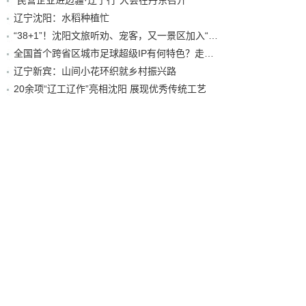
“民营企业进边疆·辽宁行”大会在丹东召开
辽宁沈阳：水稻种植忙
“38+1”！沈阳文旅听劝、宠客，又一景区加入“东北超”优惠名单！
全国首个跨省区城市足球超级IP有何特色？走进沈阳现场去看看
辽宁新宾：山间小花环织就乡村振兴路
20余项“辽工辽作”亮相沈阳 展现优秀传统工艺