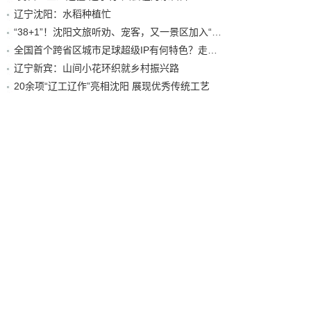
辽宁沈阳：水稻种植忙
“38+1”！沈阳文旅听劝、宠客，又一景区加入“东北超”优惠名单！
全国首个跨省区城市足球超级IP有何特色？走进沈阳现场去看看
辽宁新宾：山间小花环织就乡村振兴路
20余项“辽工辽作”亮相沈阳 展现优秀传统工艺