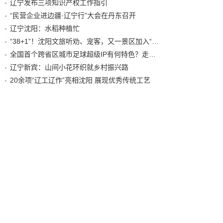
辽宁发布三项知识产权工作指引
“民营企业进边疆·辽宁行”大会在丹东召开
辽宁沈阳：水稻种植忙
“38+1”！沈阳文旅听劝、宠客，又一景区加入“东北超”优惠名单！
全国首个跨省区城市足球超级IP有何特色？走进沈阳现场去看看
辽宁新宾：山间小花环织就乡村振兴路
20余项“辽工辽作”亮相沈阳 展现优秀传统工艺