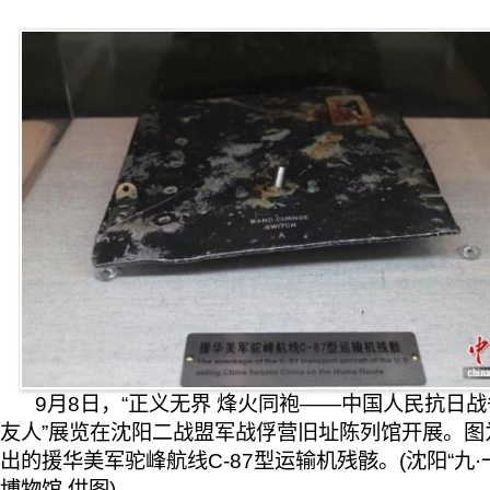
9月8日，“正义无界 烽火同袍——中国人民抗日
友人”展览在沈阳二战盟军战俘营旧址陈列馆开展。图
出的援华美军驼峰航线C-87型运输机残骸。(沈阳“九·
博物馆 供图)