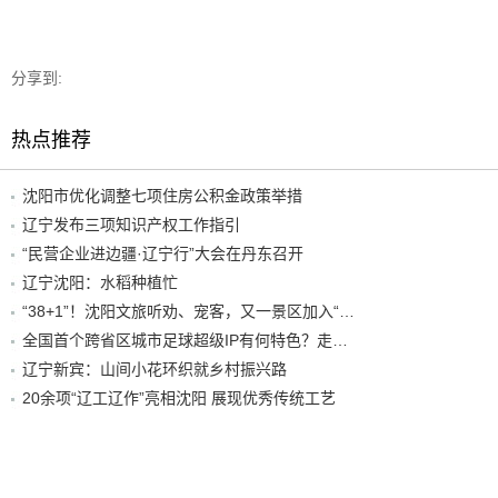
分享到:
热点推荐
沈阳市优化调整七项住房公积金政策举措
辽宁发布三项知识产权工作指引
“民营企业进边疆·辽宁行”大会在丹东召开
辽宁沈阳：水稻种植忙
“38+1”！沈阳文旅听劝、宠客，又一景区加入“东北超”优惠名单！
全国首个跨省区城市足球超级IP有何特色？走进沈阳现场去看看
辽宁新宾：山间小花环织就乡村振兴路
20余项“辽工辽作”亮相沈阳 展现优秀传统工艺