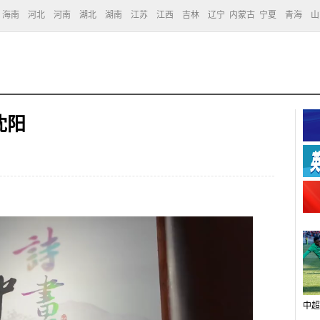
海南
河北
河南
湖北
湖南
江苏
江西
吉林
辽宁
内蒙古
宁夏
青海
山
沈阳
中超