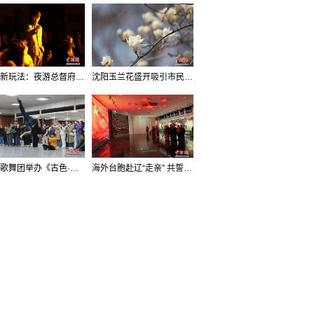
沈阳新玩法：夜游总督府，当一回“赴宴者”
沈阳玉兰花盛开吸引市民打卡
辽宁歌舞团举办《古色·国宝辽宁》排练开放日活动
海外台胞赴辽“走亲” 共誓“和平初心”