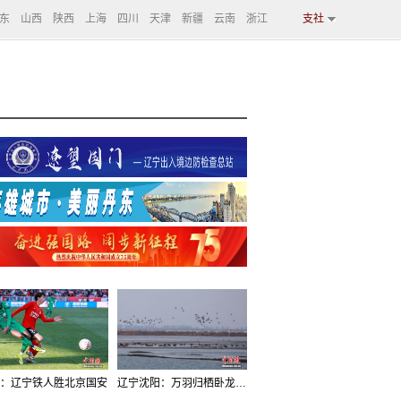
东
山西
陕西
上海
四川
天津
新疆
云南
浙江
支社
：辽宁铁人胜北京国安
辽宁沈阳：万羽归栖卧龙湖看群鸟齐飞