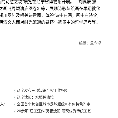
绘画的诗意之境”展览在辽宁省博物馆开展。 刘禹辰 摄
画《周颂清庙图卷》等，展现诗歌与绘画在早期教化
辋川图》及相关诗意图，体验“诗中有画，画中有诗”的
明清文人面对时光流逝的感怀与笔墨中的哲学思考等。
编辑：孟令卓
辽宁发布三项知识产权工作指引
辽宁沈阳：水稻种植忙
“38+1”！沈阳文旅听劝、宠客，又一景区加入“东北超”优惠名单！
全国首个跨省区城市足球超级IP有何特色？走进沈阳现场去看看
20余项“辽工辽作”亮相沈阳 展现优秀传统工艺