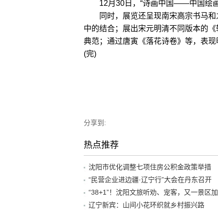
12月30日，“诗画中国——中国
同时，展览还呈现南宋高宗书马和之
中的结合；展出宋元明清不同版本的《
典范；通过唐寅《落花诗卷》等，表现
(完)
分享到:
热点推荐
沈阳市优化调整七项住房公积金政策举措
“民营企业进边疆·辽宁行”大会在丹东召开
辽宁新宾：山间小花环织就乡村振兴路