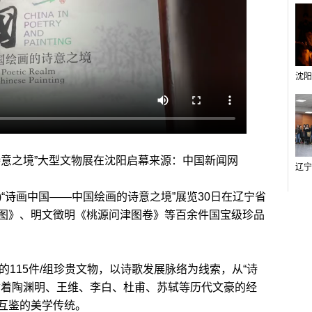
意之境”大型文物展在沈阳启幕来源：中国新闻网
)“诗画中国——中国绘画的诗意之境”展览30日在辽宁省
图》、明文徵明《桃源问津图卷》等百余件国宝级珍品
115件/组珍贵文物，以诗歌发展脉络为线索，从“诗
循着陶渊明、王维、李白、杜甫、苏轼等历代文豪的经
互鉴的美学传统。