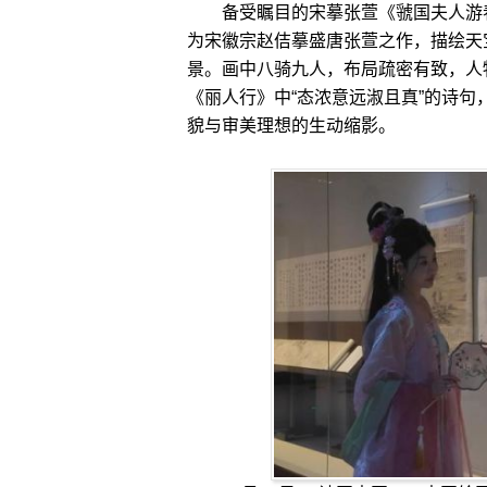
备受瞩目的宋摹张萱《虢国夫人游春
为宋徽宗赵佶摹盛唐张萱之作，描绘天
景。画中八骑九人，布局疏密有致，人
《丽人行》中“态浓意远淑且真”的诗
貌与审美理想的生动缩影。