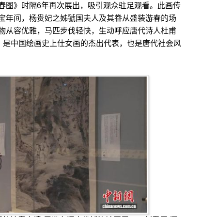
图》时隔6年再次展出，吸引观众驻足观看。此画传
宝年间，杨贵妃之姊虢国夫人及其眷从盛装游春的场
物从容优雅，马匹步伐轻快，生动呼应唐代诗人杜甫
句，是中国绘画史上仕女画的杰出代表，也是唐代社会风