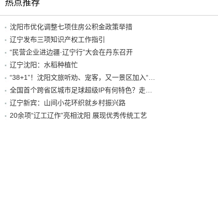
热点推荐
沈阳市优化调整七项住房公积金政策举措
辽宁发布三项知识产权工作指引
“民营企业进边疆·辽宁行”大会在丹东召开
辽宁沈阳：水稻种植忙
“38+1”！沈阳文旅听劝、宠客，又一景区加入“东北超”优惠名单！
全国首个跨省区城市足球超级IP有何特色？走进沈阳现场去看看
辽宁新宾：山间小花环织就乡村振兴路
20余项“辽工辽作”亮相沈阳 展现优秀传统工艺