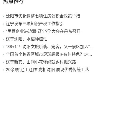
热点推荐
沈阳市优化调整七项住房公积金政策举措
辽宁发布三项知识产权工作指引
“民营企业进边疆·辽宁行”大会在丹东召开
辽宁沈阳：水稻种植忙
“38+1”！沈阳文旅听劝、宠客，又一景区加入“东北超”优惠名单！
全国首个跨省区城市足球超级IP有何特色？走进沈阳现场去看看
辽宁新宾：山间小花环织就乡村振兴路
20余项“辽工辽作”亮相沈阳 展现优秀传统工艺