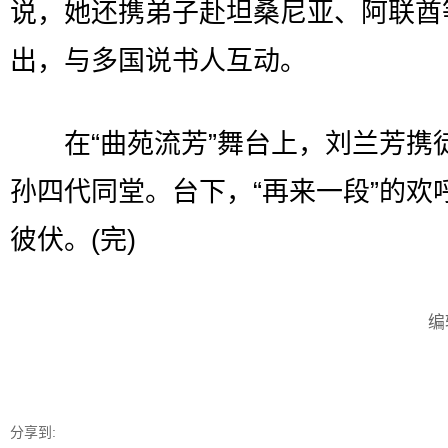
说，她还携弟子赴坦桑尼亚、阿联酋
出，与多国说书人互动。
在“曲苑流芳”舞台上，刘兰芳携
孙四代同堂。台下，“再来一段”的欢
彼伏。(完)
编
分享到: