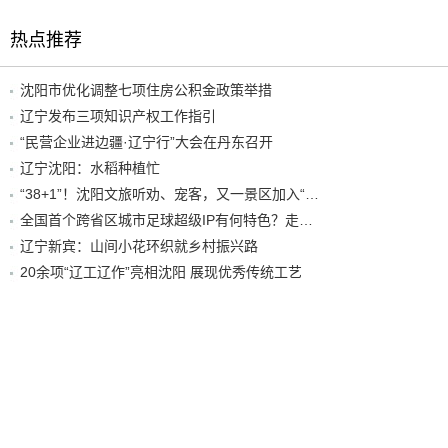
热点推荐
沈阳市优化调整七项住房公积金政策举措
辽宁发布三项知识产权工作指引
“民营企业进边疆·辽宁行”大会在丹东召开
辽宁沈阳：水稻种植忙
“38+1”！沈阳文旅听劝、宠客，又一景区加入“东北超”优惠名单！
全国首个跨省区城市足球超级IP有何特色？走进沈阳现场去看看
辽宁新宾：山间小花环织就乡村振兴路
20余项“辽工辽作”亮相沈阳 展现优秀传统工艺