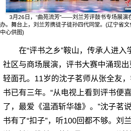
3月26日，“曲苑流芳”——刘兰芳评鼓书专场展演
办。舞台上，刘兰芳携徒子徒孙四代同堂。(辽宁省文
中心供图)
在“评书之乡”鞍山，传承人进入
社区与商场展演，评书大赛中涌现出
轻面孔。11岁的沈子茗师从张全友
书已有三年。“从电视上看到评书便
了，最爱《温酒斩华雄》。”沈子茗
书有了“扣子”，听100回都不够。刘