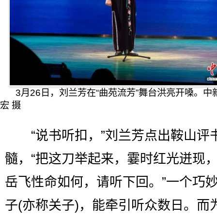
3月26日，刘兰芳在“曲苑流芳”舞台洪亮开嗓。中
宏 摄
“说书听扣，”刘兰芳点出鞍山评
髓，“把这刀举起来，霎时红光迸现
岳飞性命如何，请听下回。”一个巧
子(亦称关子)，能牵引听众数日。而