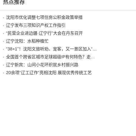
热点推荐
沈阳市优化调整七项住房公积金政策举措
辽宁发布三项知识产权工作指引
“民营企业进边疆·辽宁行”大会在丹东召开
辽宁沈阳：水稻种植忙
“38+1”！沈阳文旅听劝、宠客，又一景区加入“东北超”优惠名单！
全国首个跨省区城市足球超级IP有何特色？走进沈阳现场去看看
辽宁新宾：山间小花环织就乡村振兴路
20余项“辽工辽作”亮相沈阳 展现优秀传统工艺