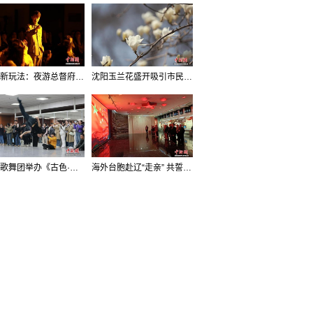
沈阳新玩法：夜游总督府，当一回“赴宴者”
沈阳玉兰花盛开吸引市民打卡
辽宁歌舞团举办《古色·国宝辽宁》排练开放日活动
海外台胞赴辽“走亲” 共誓“和平初心”