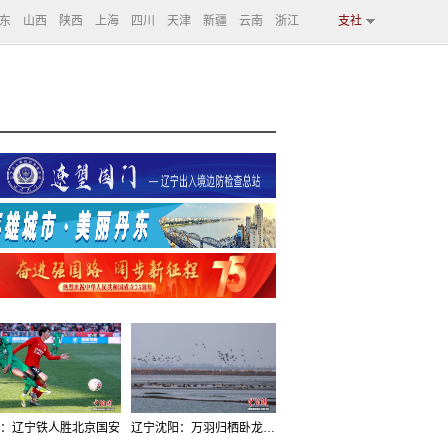
东
山西
陕西
上海
四川
天津
新疆
云南
浙江
支社
：辽宁铁人胜北京国安
辽宁沈阳：万羽归栖卧龙湖看群鸟齐飞