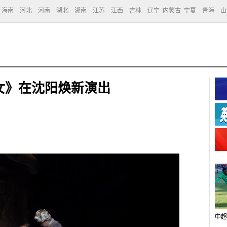
海南
河北
河南
湖北
湖南
江苏
江西
吉林
辽宁
内蒙古
宁夏
青海
山
毛女》在沈阳焕新演出
中超