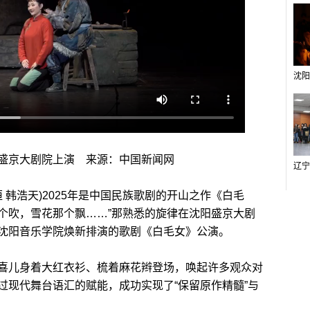
京大剧院上演 来源：中国新闻网
 韩浩天)2025年是中国民族歌剧的开山之作《白毛
那个吹，雪花那个飘……”那熟悉的旋律在沈阳盛京大剧
沈阳音乐学院焕新排演的歌剧《白毛女》公演。
儿身着大红衣衫、梳着麻花辫登场，唤起许多观众对
过现代舞台语汇的赋能，成功实现了“保留原作精髓”与