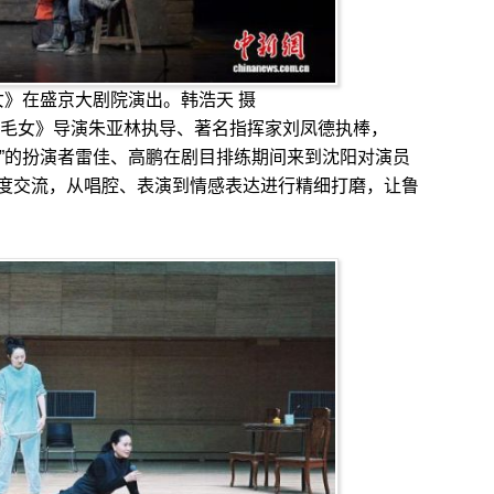
女》在盛京大剧院演出。韩浩天 摄
毛女》导演朱亚林执导、著名指挥家刘凤德执棒，
白劳”的扮演者雷佳、高鹏在剧目排练期间来到沈阳对演员
度交流，从唱腔、表演到情感表达进行精细打磨，让鲁