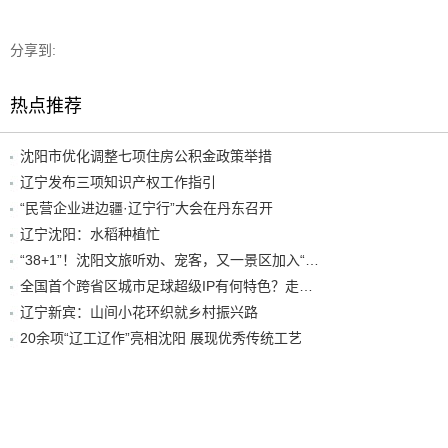
分享到:
热点推荐
沈阳市优化调整七项住房公积金政策举措
辽宁发布三项知识产权工作指引
“民营企业进边疆·辽宁行”大会在丹东召开
辽宁沈阳：水稻种植忙
“38+1”！沈阳文旅听劝、宠客，又一景区加入“东北超”优惠名单！
全国首个跨省区城市足球超级IP有何特色？走进沈阳现场去看看
辽宁新宾：山间小花环织就乡村振兴路
20余项“辽工辽作”亮相沈阳 展现优秀传统工艺