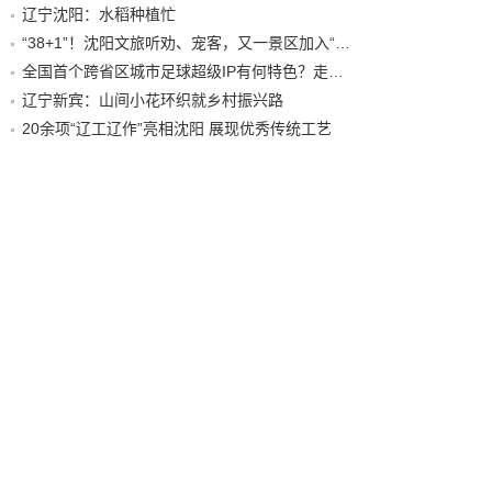
辽宁沈阳：水稻种植忙
“38+1”！沈阳文旅听劝、宠客，又一景区加入“东北超”优惠名单！
全国首个跨省区城市足球超级IP有何特色？走进沈阳现场去看看
辽宁新宾：山间小花环织就乡村振兴路
20余项“辽工辽作”亮相沈阳 展现优秀传统工艺