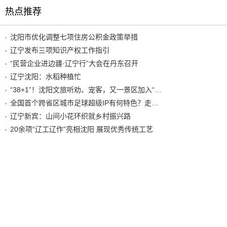
热点推荐
沈阳市优化调整七项住房公积金政策举措
辽宁发布三项知识产权工作指引
“民营企业进边疆·辽宁行”大会在丹东召开
辽宁沈阳：水稻种植忙
“38+1”！沈阳文旅听劝、宠客，又一景区加入“东北超”优惠名单！
全国首个跨省区城市足球超级IP有何特色？走进沈阳现场去看看
辽宁新宾：山间小花环织就乡村振兴路
20余项“辽工辽作”亮相沈阳 展现优秀传统工艺