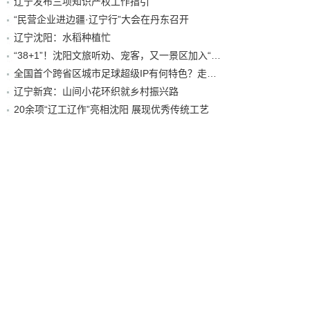
辽宁发布三项知识产权工作指引
“民营企业进边疆·辽宁行”大会在丹东召开
辽宁沈阳：水稻种植忙
“38+1”！沈阳文旅听劝、宠客，又一景区加入“东北超”优惠名单！
全国首个跨省区城市足球超级IP有何特色？走进沈阳现场去看看
辽宁新宾：山间小花环织就乡村振兴路
20余项“辽工辽作”亮相沈阳 展现优秀传统工艺