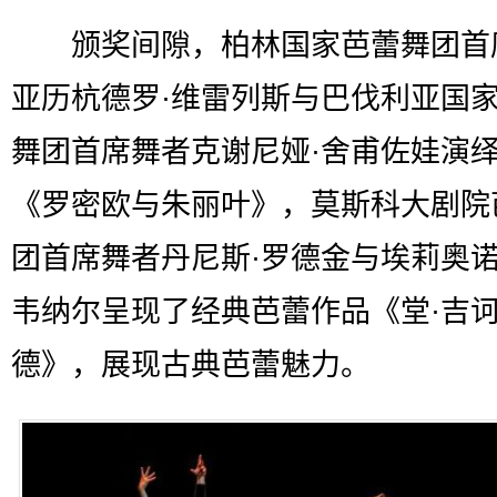
颁奖间隙，柏林国家芭蕾舞团首
亚历杭德罗·维雷列斯与巴伐利亚国
舞团首席舞者克谢尼娅·舍甫佐娃演
《罗密欧与朱丽叶》，莫斯科大剧院
团首席舞者丹尼斯·罗德金与埃莉奥诺
韦纳尔呈现了经典芭蕾作品《堂·吉
德》，展现古典芭蕾魅力。