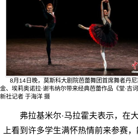
8月14日晚，莫斯科大剧院芭蕾舞团首席舞者丹尼
金、埃莉奥诺拉·谢韦纳尔带来经典芭蕾作品《堂·吉
新社记者 于海洋 摄
弗拉基米尔·马拉霍夫表示，在大
上看到许多学生满怀热情前来参赛，