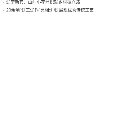
辽宁新宾：山间小花环织就乡村振兴路
20余项“辽工辽作”亮相沈阳 展现优秀传统工艺