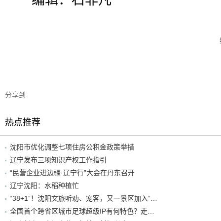
编辑：石非凡
分享到:
热点推荐
沈阳市优化调整七项住房公积金政策举措
辽宁发布三项知识产权工作指引
“民营企业进边疆·辽宁行”大会在丹东召开
辽宁沈阳：水稻种植忙
“38+1”！沈阳文旅听劝、宠客，又一景区加入“东北超”优惠名单！
全国首个跨省区城市足球超级IP有何特色？走进沈阳现场去看看