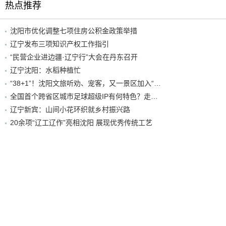
热点推荐
沈阳市优化调整七项住房公积金政策举措
辽宁发布三项知识产权工作指引
“民营企业进边疆·辽宁行”大会在丹东召开
辽宁沈阳：水稻种植忙
“38+1”！沈阳文旅听劝、宠客，又一景区加入“东北超”优惠名单！
全国首个跨省区城市足球超级IP有何特色？走进沈阳现场去看看
辽宁新宾：山间小花环织就乡村振兴路
20余项“辽工辽作”亮相沈阳 展现优秀传统工艺