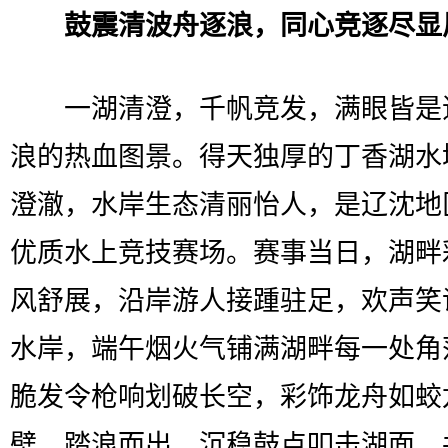
鼓震清波舟逐浪，同心竞逐尽显
一湖清澄，千帆竞发，满眼皆是
浪的热血图景。得天独厚的丁香湖水
澄澈，水岸生态清丽怡人，是辽沈地
优质水上竞技赛场。赛事当日，湖畔
风舒展，沿岸游人接踵驻足，欢声笑
水岸，端午烟火气铺满湖畔每一处角
脆发令枪响划破长空，彩饰龙舟如蛟
壁、踏浪而出，沉稳鼓点叩击湖面、