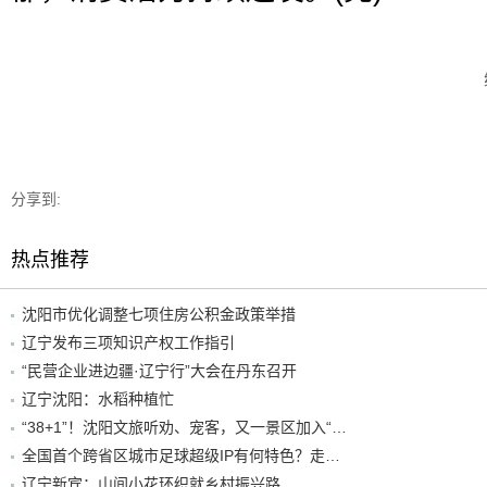
分享到:
热点推荐
沈阳市优化调整七项住房公积金政策举措
辽宁发布三项知识产权工作指引
“民营企业进边疆·辽宁行”大会在丹东召开
辽宁沈阳：水稻种植忙
“38+1”！沈阳文旅听劝、宠客，又一景区加入“东北超”优惠名单！
全国首个跨省区城市足球超级IP有何特色？走进沈阳现场去看看
辽宁新宾：山间小花环织就乡村振兴路