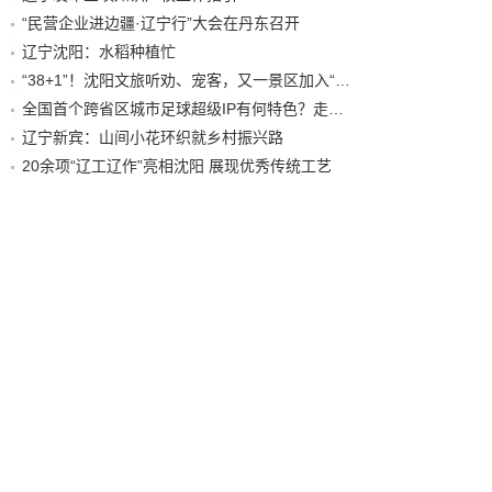
“民营企业进边疆·辽宁行”大会在丹东召开
辽宁沈阳：水稻种植忙
“38+1”！沈阳文旅听劝、宠客，又一景区加入“东北超”优惠名单！
全国首个跨省区城市足球超级IP有何特色？走进沈阳现场去看看
辽宁新宾：山间小花环织就乡村振兴路
20余项“辽工辽作”亮相沈阳 展现优秀传统工艺