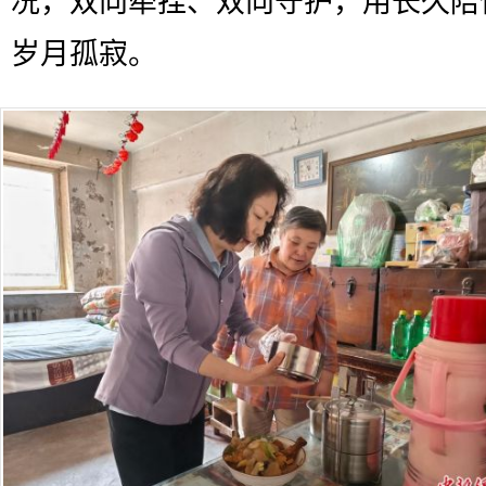
况，双向牵挂、双向守护，用长久陪
岁月孤寂。