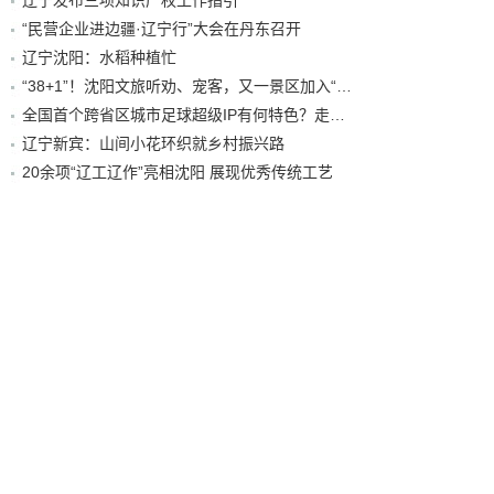
辽宁发布三项知识产权工作指引
“民营企业进边疆·辽宁行”大会在丹东召开
辽宁沈阳：水稻种植忙
“38+1”！沈阳文旅听劝、宠客，又一景区加入“东北超”优惠名单！
全国首个跨省区城市足球超级IP有何特色？走进沈阳现场去看看
辽宁新宾：山间小花环织就乡村振兴路
20余项“辽工辽作”亮相沈阳 展现优秀传统工艺