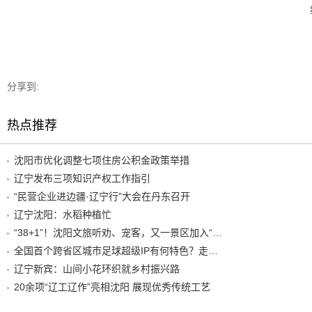
分享到:
热点推荐
沈阳市优化调整七项住房公积金政策举措
辽宁发布三项知识产权工作指引
“民营企业进边疆·辽宁行”大会在丹东召开
辽宁沈阳：水稻种植忙
“38+1”！沈阳文旅听劝、宠客，又一景区加入“东北超”优惠名单！
全国首个跨省区城市足球超级IP有何特色？走进沈阳现场去看看
辽宁新宾：山间小花环织就乡村振兴路
20余项“辽工辽作”亮相沈阳 展现优秀传统工艺