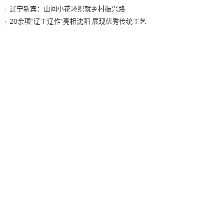
辽宁新宾：山间小花环织就乡村振兴路
20余项“辽工辽作”亮相沈阳 展现优秀传统工艺