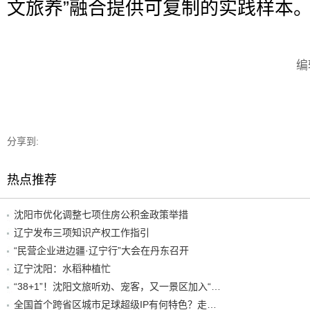
文旅养”融合提供可复制的实践样本
编
分享到:
热点推荐
沈阳市优化调整七项住房公积金政策举措
辽宁发布三项知识产权工作指引
“民营企业进边疆·辽宁行”大会在丹东召开
辽宁沈阳：水稻种植忙
“38+1”！沈阳文旅听劝、宠客，又一景区加入“东北超”优惠名单！
全国首个跨省区城市足球超级IP有何特色？走进沈阳现场去看看