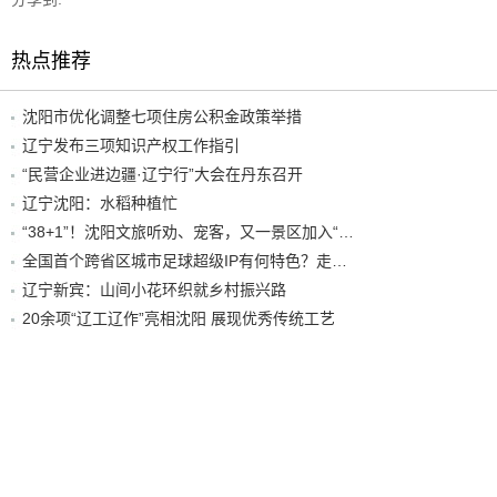
热点推荐
沈阳市优化调整七项住房公积金政策举措
辽宁发布三项知识产权工作指引
“民营企业进边疆·辽宁行”大会在丹东召开
辽宁沈阳：水稻种植忙
“38+1”！沈阳文旅听劝、宠客，又一景区加入“东北超”优惠名单！
全国首个跨省区城市足球超级IP有何特色？走进沈阳现场去看看
辽宁新宾：山间小花环织就乡村振兴路
20余项“辽工辽作”亮相沈阳 展现优秀传统工艺