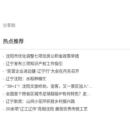
分享到:
热点推荐
沈阳市优化调整七项住房公积金政策举措
辽宁发布三项知识产权工作指引
“民营企业进边疆·辽宁行”大会在丹东召开
辽宁沈阳：水稻种植忙
“38+1”！沈阳文旅听劝、宠客，又一景区加入“东北超”优惠名单！
全国首个跨省区城市足球超级IP有何特色？走进沈阳现场去看看
辽宁新宾：山间小花环织就乡村振兴路
20余项“辽工辽作”亮相沈阳 展现优秀传统工艺