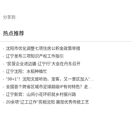
分享到:
热点推荐
沈阳市优化调整七项住房公积金政策举措
辽宁发布三项知识产权工作指引
“民营企业进边疆·辽宁行”大会在丹东召开
辽宁沈阳：水稻种植忙
“38+1”！沈阳文旅听劝、宠客，又一景区加入“东北超”优惠名单！
全国首个跨省区城市足球超级IP有何特色？走进沈阳现场去看看
辽宁新宾：山间小花环织就乡村振兴路
20余项“辽工辽作”亮相沈阳 展现优秀传统工艺