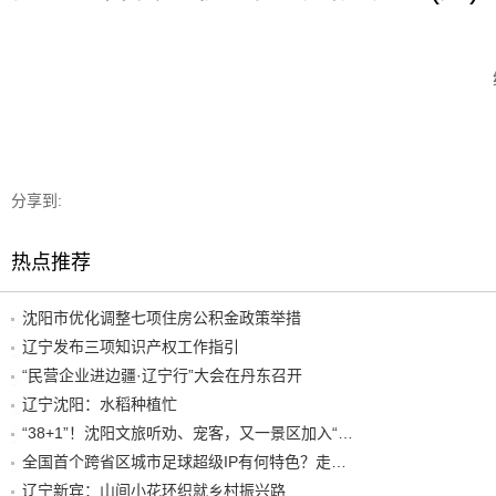
分享到:
热点推荐
沈阳市优化调整七项住房公积金政策举措
辽宁发布三项知识产权工作指引
“民营企业进边疆·辽宁行”大会在丹东召开
辽宁沈阳：水稻种植忙
“38+1”！沈阳文旅听劝、宠客，又一景区加入“东北超”优惠名单！
全国首个跨省区城市足球超级IP有何特色？走进沈阳现场去看看
辽宁新宾：山间小花环织就乡村振兴路