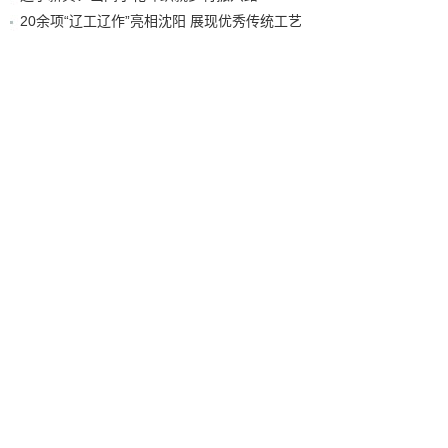
20余项“辽工辽作”亮相沈阳 展现优秀传统工艺