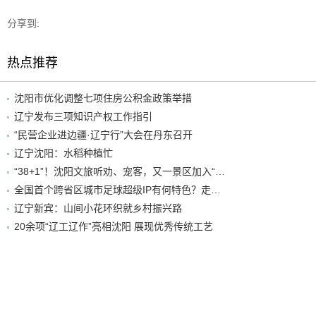
分享到:
热点推荐
沈阳市优化调整七项住房公积金政策举措
辽宁发布三项知识产权工作指引
“民营企业进边疆·辽宁行”大会在丹东召开
辽宁沈阳：水稻种植忙
“38+1”！沈阳文旅听劝、宠客，又一景区加入“东北超”优惠名单！
全国首个跨省区城市足球超级IP有何特色？走进沈阳现场去看看
辽宁新宾：山间小花环织就乡村振兴路
20余项“辽工辽作”亮相沈阳 展现优秀传统工艺