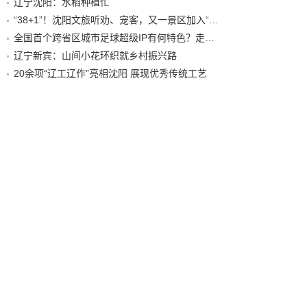
辽宁沈阳：水稻种植忙
“38+1”！沈阳文旅听劝、宠客，又一景区加入“东北超”优惠名单！
全国首个跨省区城市足球超级IP有何特色？走进沈阳现场去看看
辽宁新宾：山间小花环织就乡村振兴路
20余项“辽工辽作”亮相沈阳 展现优秀传统工艺