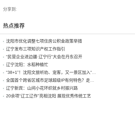
分享到:
热点推荐
沈阳市优化调整七项住房公积金政策举措
辽宁发布三项知识产权工作指引
“民营企业进边疆·辽宁行”大会在丹东召开
辽宁沈阳：水稻种植忙
“38+1”！沈阳文旅听劝、宠客，又一景区加入“东北超”优惠名单！
全国首个跨省区城市足球超级IP有何特色？走进沈阳现场去看看
辽宁新宾：山间小花环织就乡村振兴路
20余项“辽工辽作”亮相沈阳 展现优秀传统工艺