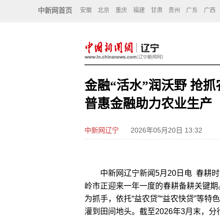
中新网首页
安徽
北京
重庆
福建
甘肃
贵州
广东
广西
金融“活水”润沃野 抢
普惠金融助力农业生产
中新网辽宁
2026年05月20日 13:32
中新网辽宁新闻5月20日电 春耕时
岭市正迎来一年一度的春耕备耕关键期
为抓手，依托“益农贷”“益农快贷”等
灌到田间地头。截至2026年3月末，分