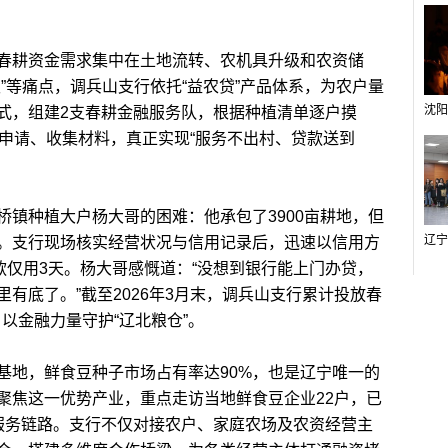
耕资金需求集中在土地流转、农机具升级和农资储
”等痛点，调兵山支行依托“益农贷”产品体系，为农户量
式，组建2支春耕金融服务队，根据种植清单逐户摸
理申请、收集材料，真正实现“服务不出村、贷款送到
种植大户杨大哥的困难：他承包了3900亩耕地，但
。支行现场核实经营状况与信用记录后，迅速以信用方
款仅用3天。杨大哥感慨道：“没想到银行能上门办贷，
有底了。”截至2026年3月末，调兵山支行累计投放春
，以金融力量守护“辽北粮仓”。
地，鲜食豆种子市场占有率达90%，也是辽宁唯一的
聚焦这一优势产业，重点走访当地鲜食豆企业22户，已
服务链路。支行不仅对接农户、家庭农场及农资经营主