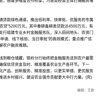
会，搭建多维度合作桥梁，为各类经营主体打通融资堵
贷款绿色通道，推出低利率、快审批、优服务的专属
农贷”5200万元，其中春耕备耕类贷款达4500万元，有
支行组建专业乡村金融服务队，深入田间地头、农资门
上申请、线下核验、当日审批”的高效模式，重点推广信
解农户融资难题。
到粮仓储藏，铁岭分行始终把金融服务送到农户最需
确保信贷资金及时、精准覆盖农业生产各环节。下一
化产品、创新服务、精准投放，以更实举措、更优服务
推进乡村振兴、建设农业强市贡献更大中行力量。(完)
编辑：王新