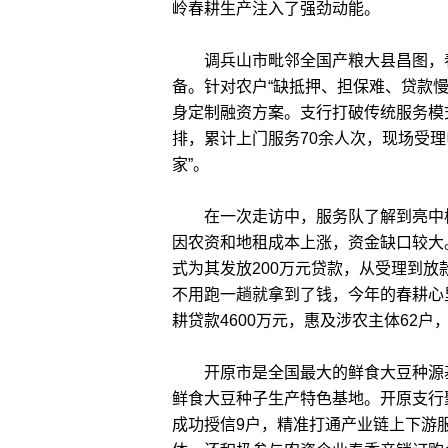
岭春耕生产注入了强劲动能。
调兵山市毗邻全国产粮大县昌图，春
备。针对农户“缺抵押、担保难、贷款慢
身定制融资方案。支行打破传统服务模
排，累计上门服务70余人次，现场受
家”。
在一次走访中，服务队了解到亮中桥镇
因农资和地租成本上涨，资金缺口较大
式为其发放200万元贷款，从受理到放
不用跑一趟就拿到了钱，今年的春耕心里
耕贷款4600万元，惠及涉农主体62户
开原市是全国最大的鲜食大豆种源基
鲜食大豆种子生产特色基地。开原支行
成功授信9户，精准打通产业链上下游