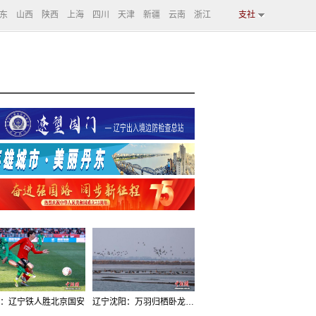
东
山西
陕西
上海
四川
天津
新疆
云南
浙江
支社
：辽宁铁人胜北京国安
辽宁沈阳：万羽归栖卧龙湖看群鸟齐飞