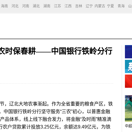
海南
河北
河南
湖北
湖南
江苏
江西
吉林
辽宁
内蒙古
宁夏
青海
山
抓农时保春耕——中国银行铁岭分行
节，辽北大地农事渐起。作为全省重要的粮食产区，铁
。中国银行铁岭分行坚守服务“三农”初心，以普惠金融
特色产品体系，线上线下融合发力，将金融“及时雨”精准滴
中超
行农户贷款累计投放3.25亿元，余额达9.49亿元，为铁