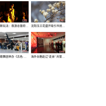
沈阳新玩法：夜游总督府，当一回“赴宴者”
沈阳玉兰花盛开吸引市民打卡
辽宁歌舞团举办《古色·国宝辽宁》排练开放日活动
海外台胞赴辽“走亲” 共誓“和平初心”