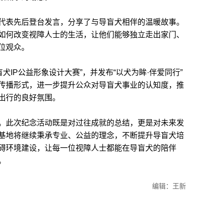
表先后登台发言，分享了与导盲犬相伴的温暖故事。
如何改变视障人士的生活，让他们能够独立走出家门、
位观众。
IP公益形象设计大赛”，并发布“以犬为眸·伴爱同行”
传播形式，进一步提升公众对导盲犬事业的认知度，推
出行的良好氛围。
此次纪念活动既是对过往成就的总结，更是对未来发
基地将继续秉承专业、公益的理念，不断提升导盲犬培
碍环境建设，让每一位视障人士都能在导盲犬的陪伴
。
编辑：王新