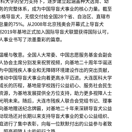
医科大学的全力支持下，逐步建立起涵盖种犬选育、幼
务的完整体系，成为中国导盲犬事业的核心力量。截至
只合格导盲犬，无偿交付给全国28个省、自治区、直辖市
量的75%。从2008年北京残奥会开幕式上导盲犬
，到2019年基地正式加入国际导盲犬联盟获得国际认可，
人事业书写了浓墨重彩的篇章。
暖与敬意。全国人大常委、中国志愿服务基金会副会
人协会主席分别发来祝贺视频，向基地二十周年华诞送
为中国残疾人事业和无障碍环境建设作出的突出贡献，
推动中国导盲犬事业向着更高水平迈进。大连医科大学
成长的历程，基地是学校践行公益初心、服务社会民生
资源，为基地发展提供全方位支持，助力更多视障人士
光明未来。随后，大连市残疾人联合会党组书记、理事
向基地赠送纪念牌匾，对基地二十年来深耕导盲犬公益
动现场还对长期以来支持导盲犬事业的爱心公益组织、
庭进行了集中表彰，向每一位默默付出的公益参与者致
，照亮视障人士的前行之路。