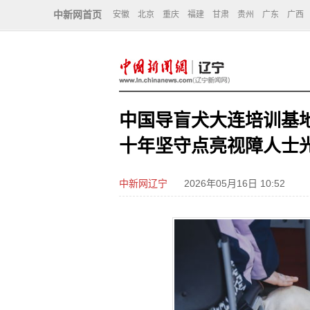
中新网首页
安徽
北京
重庆
福建
甘肃
贵州
广东
广西
中国导盲犬大连培训基地
十年坚守点亮视障人士
中新网辽宁
2026年05月16日 10:52