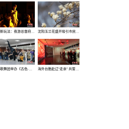
沈阳新玩法：夜游总督府，当一回“赴宴者”
沈阳玉兰花盛开吸引市民打卡
辽宁歌舞团举办《古色·国宝辽宁》排练开放日活动
海外台胞赴辽“走亲” 共誓“和平初心”