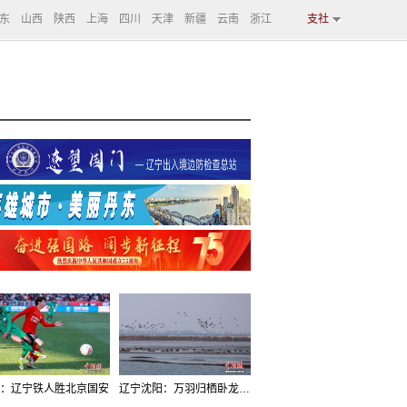
东
山西
陕西
上海
四川
天津
新疆
云南
浙江
支社
：辽宁铁人胜北京国安
辽宁沈阳：万羽归栖卧龙湖看群鸟齐飞