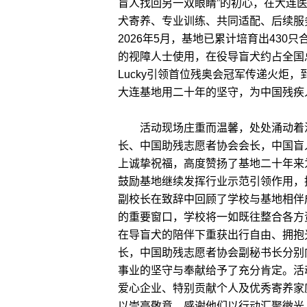
盲人找回另一双眼睛”的初心，在大连
犬寄养、专业训练、共同适配、后续服
2026年5月，基地已累计培育出430
的视障人士使用，在役导盲犬约占全国总
Lucky引领首位残奥会冠军传递火炬
大连基地用二十年的坚守，为中国残疾
活动现场庄重而温馨，处处涌动着温
长、中国助残志愿者协会会长，中国盲
上诚挚祝福，高度赞扬了基地二十年来
鼓励基地继续发挥行业示范引领作用，
副校长在致辞中回顾了学校与基地相伴
的重要窗口，学校将一如既往整合各方
在导盲犬的陪伴下重获出行自由、拥抱
长，中国助残志愿者协会副秘书长分别
事业的坚守与奉献给予了充分肯定。活
爱心企业、特别贡献个人及优秀寄养家
以崇高敬意，感谢他们以行动汇聚微光