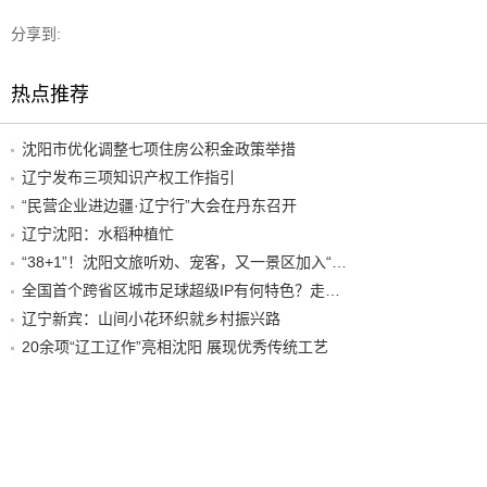
分享到:
热点推荐
沈阳市优化调整七项住房公积金政策举措
辽宁发布三项知识产权工作指引
“民营企业进边疆·辽宁行”大会在丹东召开
辽宁沈阳：水稻种植忙
“38+1”！沈阳文旅听劝、宠客，又一景区加入“东北超”优惠名单！
全国首个跨省区城市足球超级IP有何特色？走进沈阳现场去看看
辽宁新宾：山间小花环织就乡村振兴路
20余项“辽工辽作”亮相沈阳 展现优秀传统工艺