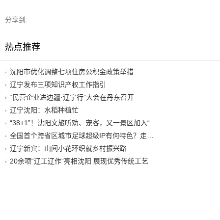
分享到:
热点推荐
沈阳市优化调整七项住房公积金政策举措
辽宁发布三项知识产权工作指引
“民营企业进边疆·辽宁行”大会在丹东召开
辽宁沈阳：水稻种植忙
“38+1”！沈阳文旅听劝、宠客，又一景区加入“东北超”优惠名单！
全国首个跨省区城市足球超级IP有何特色？走进沈阳现场去看看
辽宁新宾：山间小花环织就乡村振兴路
20余项“辽工辽作”亮相沈阳 展现优秀传统工艺