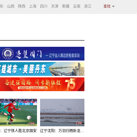
东
山西
陕西
上海
四川
天津
新疆
云南
浙江
支社
：辽宁铁人胜北京国安
辽宁沈阳：万羽归栖卧龙湖看群鸟齐飞