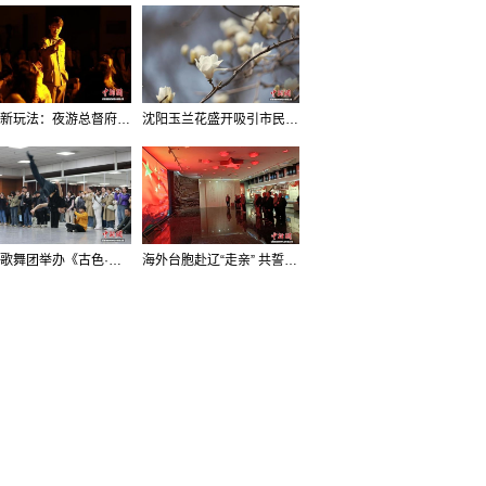
沈阳新玩法：夜游总督府，当一回“赴宴者”
沈阳玉兰花盛开吸引市民打卡
辽宁歌舞团举办《古色·国宝辽宁》排练开放日活动
海外台胞赴辽“走亲” 共誓“和平初心”