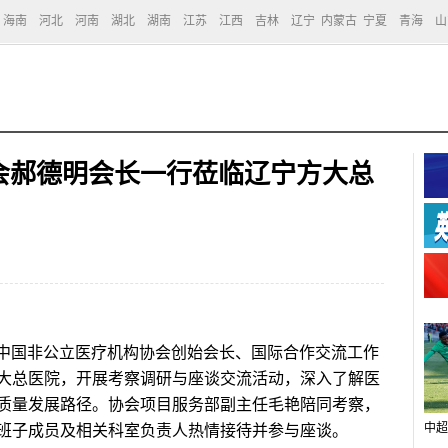
海南
河北
河南
湖北
湖南
江苏
江西
吉林
辽宁
内蒙古
宁夏
青海
山
会郝德明会长一行莅临辽宁方大总
中国非公立医疗机构协会创始会长、国际合作交流工作
大总医院，开展考察调研与座谈交流活动，深入了解医
质量发展路径。协会项目服务部副主任毛艳陪同考察，
中超
班子成员及相关科室负责人热情接待并参与座谈。