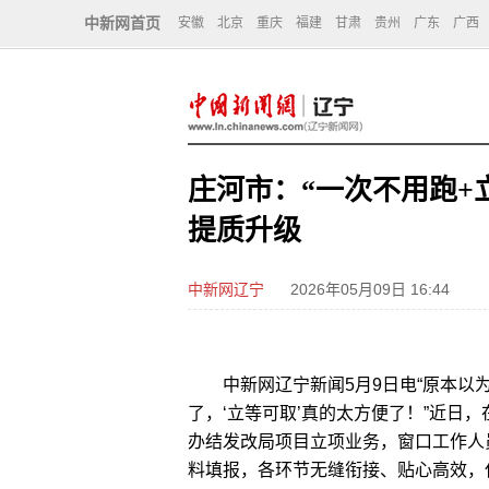
中新网首页
安徽
北京
重庆
福建
甘肃
贵州
广东
广西
庄河市：“一次不用跑+
提质升级
中新网辽宁
2026年05月09日 16:44
中新网辽宁新闻5月9日电“原本以为
了，‘立等可取’真的太方便了！”近日
办结发改局项目立项业务，窗口工作人
料填报，各环节无缝衔接、贴心高效，