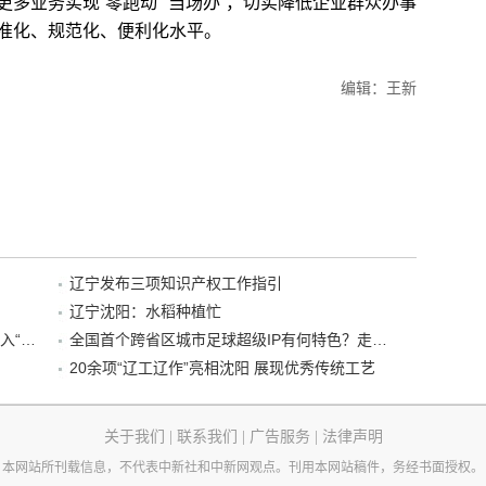
多业务实现“零跑动”“当场办”，切实降低企业群众办事
准化、规范化、便利化水平。
编辑：王新
辽宁发布三项知识产权工作指引
辽宁沈阳：水稻种植忙
“38+1”！沈阳文旅听劝、宠客，又一景区加入“东北超”优惠名单！
全国首个跨省区城市足球超级IP有何特色？走进沈阳现场去看看
20余项“辽工辽作”亮相沈阳 展现优秀传统工艺
关于我们
|
联系我们
|
广告服务
|
法律声明
本网站所刊载信息，不代表中新社和中新网观点。刊用本网站稿件，务经书面授权。