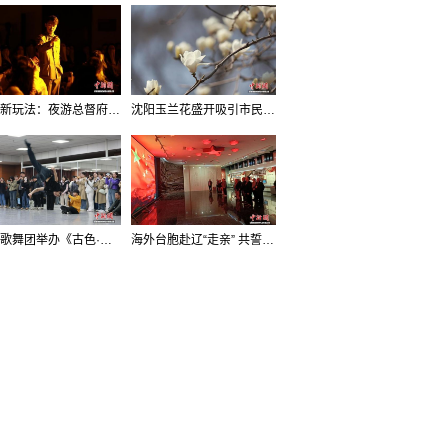
沈阳新玩法：夜游总督府，当一回“赴宴者”
沈阳玉兰花盛开吸引市民打卡
辽宁歌舞团举办《古色·国宝辽宁》排练开放日活动
海外台胞赴辽“走亲” 共誓“和平初心”