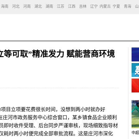
海南
河北
河南
湖北
湖南
江苏
江西
吉林
辽宁
内蒙古
宁夏
青海
山
立等可取”精准发力 赋能营商环境
项目立项要花费很长时间，没想到两小时就办好
，在庄河市政务服务中心综合窗口，某乡镇食品企业顺利
员即时收件受理、后台同步严谨审核，现场细致指导材
中超
仅耗时两小时便完成全部审批流程。这是庄河市深化