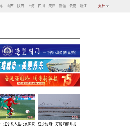
东
山西
陕西
上海
四川
天津
新疆
云南
浙江
支社
：辽宁铁人胜北京国安
辽宁沈阳：万羽归栖卧龙湖看群鸟齐飞