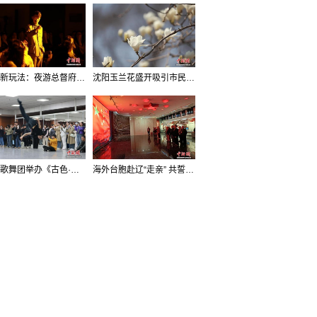
沈阳新玩法：夜游总督府，当一回“赴宴者”
沈阳玉兰花盛开吸引市民打卡
辽宁歌舞团举办《古色·国宝辽宁》排练开放日活动
海外台胞赴辽“走亲” 共誓“和平初心”