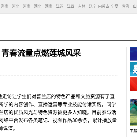
海南
河北
河南
湖北
湖南
江苏
江西
吉林
辽宁
内蒙古
宁夏
青海
山
 青春流量点燃莲城风采
地走访让学生们对普兰店的特色产品和文旅资源有了直
所学的内容创作、直播运营等专业技能付诸实践，同学
兰店的优质风光与特色资源被更多人知晓。目前参与活
网络平台发布各类笔记、视频作品30余条，累计播放量
师说道。
中超