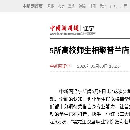
中新网首页
安徽
北京
重庆
福建
甘肃
贵州
广东
广西
5所高校师生相聚普兰店
中新网辽宁
2026年05月09日 16:26
中新网辽宁新闻5月9日电 “这次实
观、全面的认知，也让学生得以将课堂
们都十分期待凭借自身专业能力，让普
动的学生已在抖音、快手、小红书三大
超6万次。”黑龙江农垦职业学院张珣老