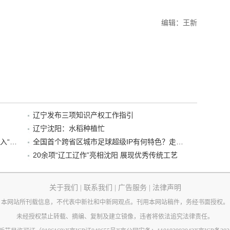
编辑：王新
辽宁发布三项知识产权工作指引
辽宁沈阳：水稻种植忙
“38+1”！沈阳文旅听劝、宠客，又一景区加入“东北超”优惠名单！
全国首个跨省区城市足球超级IP有何特色？走进沈阳现场去看看
20余项“辽工辽作”亮相沈阳 展现优秀传统工艺
关于我们
|
联系我们
|
广告服务
|
法律声明
本网站所刊载信息，不代表中新社和中新网观点。刊用本网站稿件，务经书面授权。
未经授权禁止转载、摘编、复制及建立镜像，违者将依法追究法律责任。