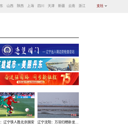
东
山西
陕西
上海
四川
天津
新疆
云南
浙江
支社
：辽宁铁人胜北京国安
辽宁沈阳：万羽归栖卧龙湖看群鸟齐飞